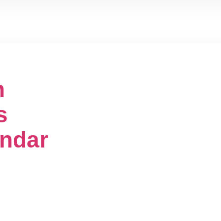
n
s
ndar