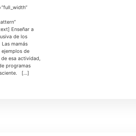
”full_width”
attern”
ext] Enseñar a
usiva de los
t] Las mamás
r ejemplos de
 de esa actividad,
 de programas
sciente. […]