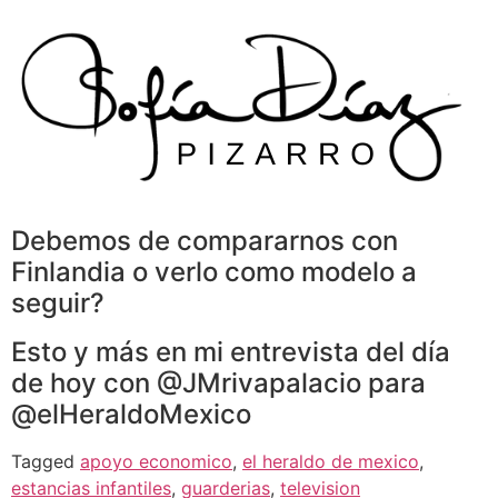
Skip
to
content
Debemos de compararnos con
Finlandia o verlo como modelo a
seguir?
Esto y más en mi entrevista del día
de hoy con @JMrivapalacio para
@elHeraldoMexico
Tagged
apoyo economico
,
el heraldo de mexico
,
estancias infantiles
,
guarderias
,
television