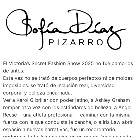
Skip
to
content
El Victoria’s Secret Fashion Show 2025 no fue como los
de antes.
Esta vez no se trató de cuerpos perfectos ni de moldes
imposibles: se trató de inclusión real, diversidad
corporal y belleza encarnada.
Ver a Karol G brillar con poder latino, a Ashley Graham
romper otra vez con los estándares de belleza, a Angel
Reese —una atleta profesional— caminar con la misma
fuerza con la que conquista la cancha, o a Iris Law abrir
espacio a nuevas narrativas, fue un recordatorio
poderoso: la belleza no vive en un molde. Vive en cada