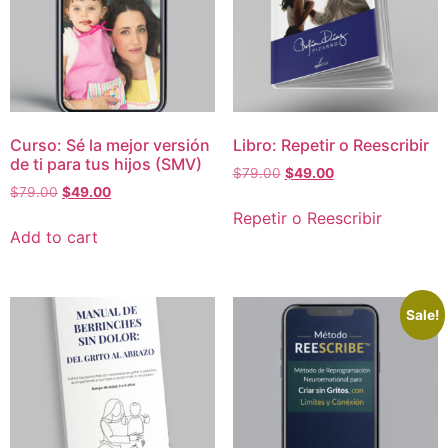
Curso: Sé la mejor versión
Libro: Repetir o Reescribir
de ti para tus hijos (SMV)
Original
Current
$
79.00
$
49.00
Original
Current
$
79.00
$
49.00
price
price
price
price
was:
is:
Repetir o Reescribir
was:
is:
$79.00.
$49.00.
Add to cart
$79.00.
$49.00.
Sale!