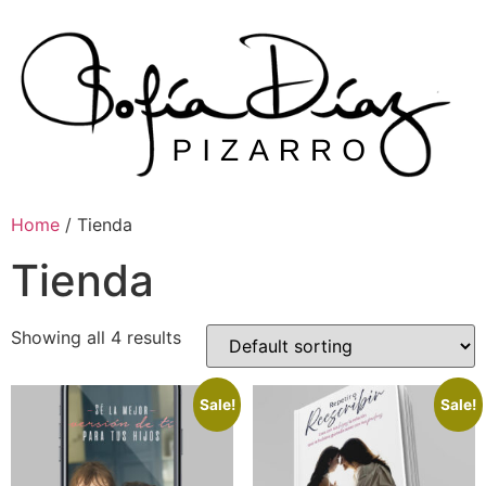
Skip
to
content
Home
/ Tienda
Tienda
Showing all 4 results
Sale!
Sale!