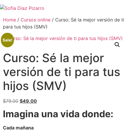
Skip
to
content
Home
/
Cursos online
/ Curso: Sé la mejor versión de ti
para tus hijos (SMV)
Sale!
Curso: Sé la mejor
versión de ti para tus
hijos (SMV)
Original
Current
$
79.00
$
49.00
price
price
Imagina una vida donde:
was:
is:
$79.00.
$49.00.
Cada mañana