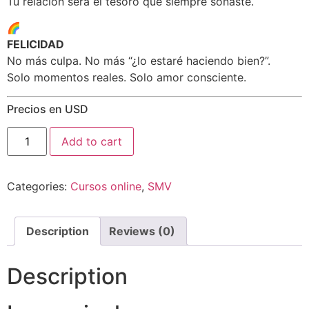
Tu relación será el tesoro que siempre soñaste.
🌈
FELICIDAD
No más culpa. No más “¿lo estaré haciendo bien?”.
Solo momentos reales. Solo amor consciente.
Precios en USD
Curso:
Add to cart
Sé
la
mejor
versión
Categories:
Cursos online
,
SMV
de
ti
para
tus
hijos
Description
Reviews (0)
(SMV)
quantity
Description