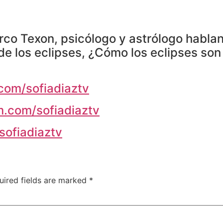
co Texon, psicólogo y astrólogo habland
de los eclipses, ¿Cómo los eclipses so
com/sofiadiaztv
m.com/sofiadiaztv
/sofiadiaztv
uired fields are marked
*