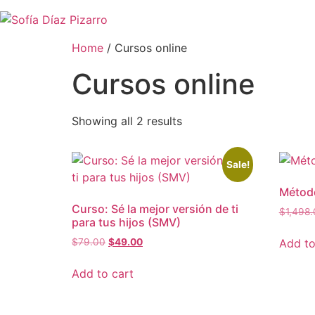
Skip
to
content
Home
/ Cursos online
Cursos online
Showing all 2 results
Sale!
Métod
Curso: Sé la mejor versión de ti
$
1,498
para tus hijos (SMV)
Original
Current
Add to
$
79.00
$
49.00
price
price
was:
is:
Add to cart
$79.00.
$49.00.