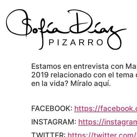
Skip
to
content
Estamos en entrevista con Mar
2019 relacionado con el tema 
en la vida? Míralo aquí.
FACEBOOK:
https://facebook.
INSTAGRAM:
https://instagra
TWITTER:
https://twitter.com