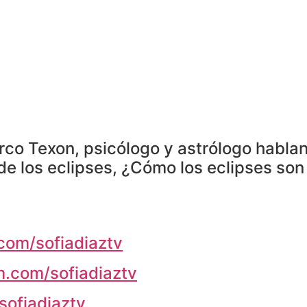
co Texon, psicólogo y astrólogo habland
de los eclipses, ¿Cómo los eclipses so
com/sofiadiaztv
m.com/sofiadiaztv
/sofiadiaztv