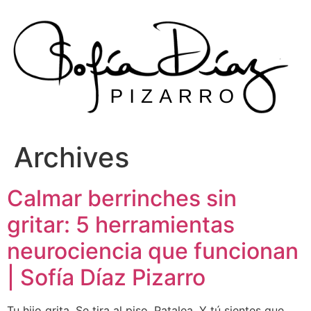
Skip
to
content
Archives
Calmar berrinches sin
gritar: 5 herramientas
neurociencia que funcionan
| Sofía Díaz Pizarro
Tu hijo grita. Se tira al piso. Patalea. Y tú sientes que